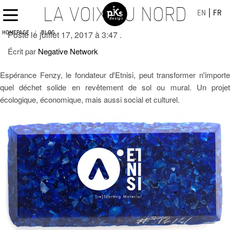
LA VOIX DU NORD
EN
FR
/
HOMEPAGE
Posté le juillet 17, 2017 à 3:47 .
BLOG
Écrit par
Negative Network
Espérance Fenzy, le fondateur d'Etnisi, peut transformer n'importe
quel déchet solide en revêtement de sol ou mural. Un projet
écologique, économique, mais aussi social et culturel.